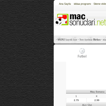
Ana Sayfa
·
iddaa programı
·
Sitene ekl
·
69292
kayıtlı üye
·
Son üyemiz
Birkos
·
mac
Futbol
Maç Sonucu
1
X
2.75
2.99
ALt / Üst