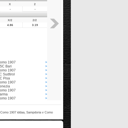
X
2
-
-
X/2
2/2
4.86
3.19
omo 1907
>
SC Bari
>
omo 1907
>
C Sudtirol
>
C Pisa
>
omo 1907
>
enezia
>
omo 1907
>
arma
>
omo 1907
>
 v Como 1907 iddaa, Sampdoria v Como