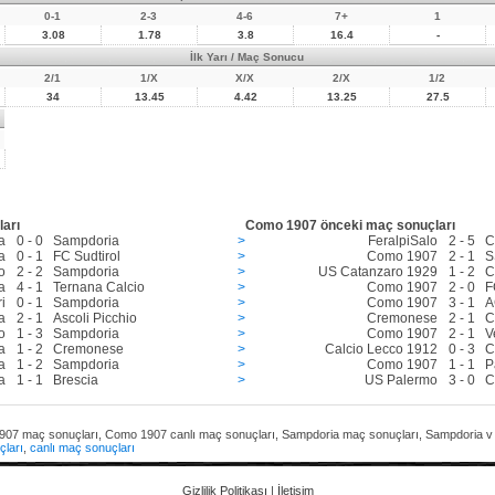
0-1
2-3
4-6
7+
1
3.08
1.78
3.8
16.4
-
İlk Yarı / Maç Sonucu
2/1
1/X
X/X
2/X
1/2
34
13.45
4.42
13.25
27.5
arı
Como 1907 önceki maç sonuçları
a
0 - 0
Sampdoria
>
FeralpiSalo
2 - 5
C
a
0 - 1
FC Sudtirol
>
Como 1907
2 - 1
S
o
2 - 2
Sampdoria
>
US Catanzaro 1929
1 - 2
C
a
4 - 1
Ternana Calcio
>
Como 1907
2 - 0
F
i
0 - 1
Sampdoria
>
Como 1907
3 - 1
A
a
2 - 1
Ascoli Picchio
>
Cremonese
2 - 1
C
o
1 - 3
Sampdoria
>
Como 1907
2 - 1
V
a
1 - 2
Cremonese
>
Calcio Lecco 1912
0 - 3
C
a
1 - 2
Sampdoria
>
Como 1907
1 - 1
P
a
1 - 1
Brescia
>
US Palermo
3 - 0
C
 1907 maç sonuçları, Como 1907 canlı maç sonuçları, Sampdoria maç sonuçları, Sampdoria
çları
,
canlı maç sonuçları
Gizlilik Politikası
|
İletişim