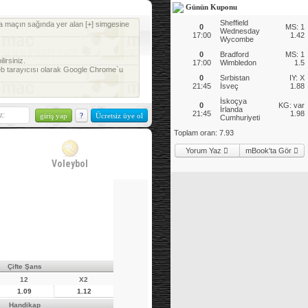
Günün Kuponu
Sheffield
a maçın sağında yer alan [+] simgesine
0
MS: 1
Wednesday
17:00
1.42
Wycombe
0
Bradford
MS: 1
irsiniz.
17:00
Wimbledon
1.5
web tarayıcısı olarak Google Chrome`u
0
Sırbistan
IY: X
21:45
İsveç
1.88
İskoçya
0
KG: var
İrlanda
21:45
1.98
?
Ücretsiz üye ol
Cumhuriyeti
Toplam oran:
7.93
Yorum Yaz
mBook'ta Gör
Voleybol
Çifte Şans
12
X2
1.09
1.12
Handikap