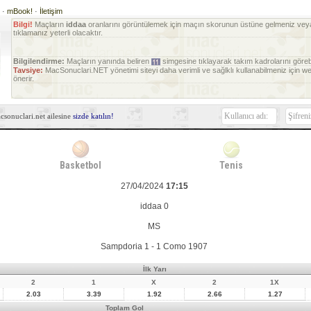
e
·
mBook!
·
İletişim
Bilgi!
Maçların
iddaa
oranlarını görüntülemek için maçın skorunun üstüne gelmeniz vey
tıklamanız yeterli olacaktır.
Bilgilendirme:
Maçların yanında beliren
simgesine tıklayarak takım kadrolarını görebil
Tavsiye:
MacSonuclari.NET yönetimi siteyi daha verimli ve sağlklı kullanabilmeniz için 
önerir.
sonuclari.net ailesine
sizde katılın!
Basketbol
Tenis
27/04/2024
17:15
iddaa 0
MS
Sampdoria 1 - 1 Como 1907
İlk Yarı
2
1
X
2
1X
2.03
3.39
1.92
2.66
1.27
Toplam Gol