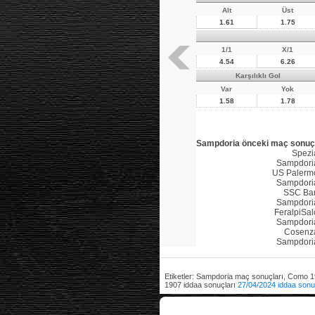
Alt
Üst
1.61
1.75
1/1
X/1
4.54
6.26
Karşılıklı Gol
Var
Yok
1.58
1.78
Sampdoria önceki maç sonuçl
Spezi
Sampdori
US Palerm
Sampdori
SSC Bar
Sampdori
FeralpiSal
Sampdori
Cosenz
Sampdori
Etiketler: Sampdoria maç sonuçları, Como
1907 iddaa sonuçları
27/04/2024 iddaa sonu